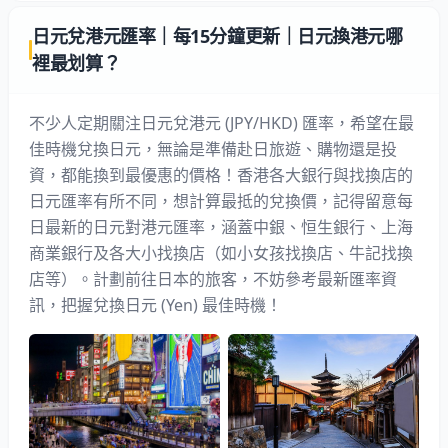
日元兌港元匯率｜每15分鐘更新｜日元換港元哪
裡最划算？
不少人定期關注日元兌港元 (JPY/HKD) 匯率，希望在最
佳時機兌換日元，無論是準備赴日旅遊、購物還是投
資，都能換到最優惠的價格！香港各大銀行與找換店的
日元匯率有所不同，想計算最抵的兌換價，記得留意每
日最新的日元對港元匯率，涵蓋中銀、恒生銀行、上海
商業銀行及各大小找換店（如
小女孩找換店
、
牛記找換
店
等）。計劃前往日本的旅客，不妨參考最新匯率資
訊，把握兌換日元 (Yen) 最佳時機！