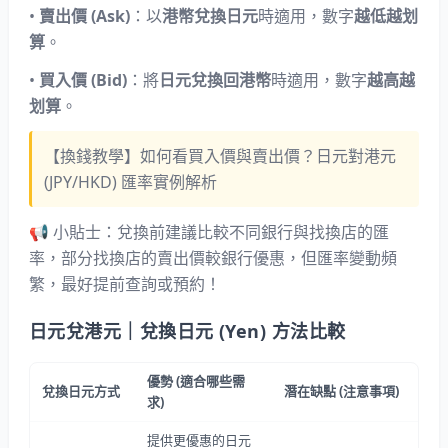
•
賣出價 (Ask)
：以
港幣兌換日元
時適用，數字
越低越划
算
。
•
買入價 (Bid)
：將
日元兌換回港幣
時適用，數字
越高越
划算
。
【換錢教學】如何看買入價與賣出價？日元對港元
(JPY/HKD) 匯率實例解析
📢
小貼士：兌換前建議比較不同銀行與找換店的匯
率，部分找換店的賣出價較銀行優惠，但匯率變動頻
繁，最好提前查詢或預約！
日元兌港元｜兌換日元 (Yen) 方法比較
優勢
(
適合哪些需
兌換日元方式
潛在缺點
(
注意事項
)
求
)
提供更優惠的日元