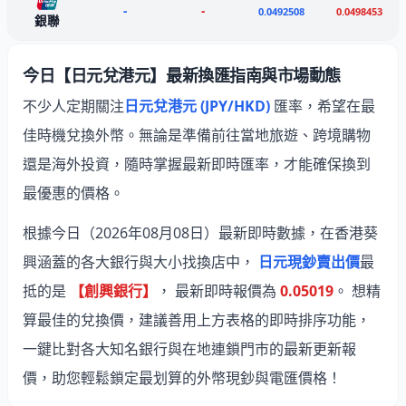
-
-
0.0492508
0.0498453
銀聯
今日【日元兌港元】最新換匯指南與市場動態
不少人定期關注
日元兌港元 (JPY/HKD)
匯率，希望在最
佳時機兌換外幣。無論是準備前往當地旅遊、跨境購物
還是海外投資，隨時掌握最新即時匯率，才能確保換到
最優惠的價格。
根據今日（2026年08月08日）最新即時數據，在香港葵
興涵蓋的各大銀行與大小找換店中，
日元現鈔賣出價
最
抵的是
【創興銀行】
， 最新即時報價為
0.05019
。 想精
算最佳的兌換價，建議善用上方表格的即時排序功能，
一鍵比對各大知名銀行與在地連鎖門市的最新更新報
價，助您輕鬆鎖定最划算的外幣現鈔與電匯價格！