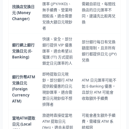
匯率 (JPY/HKD)、
需親自前往，每間找
找換店兌換日
無手續費、營業時
換店的日元匯率不
元
(Money
間較長，適合需要
同，建議先比較再兌
Changer)
兌換大額日元現鈔
換
者
快速、安全，部分
部分銀行每日有兌換
銀行網上銀行
銀行提供 VIP 優惠
額度限制，且非所有
兌換日元
(E-
匯率，適合希望以
銀行都提供日元 (JPY)
Banking)
電匯 (TT) 方式提前
兌換
鎖定日元匯率的人
即時提取日元現
銀行外幣
ATM
鈔，部分銀行 ATM
ATM 日元匯率可能不
兌換日元
提供較優惠的日元
如 E-Banking 優惠，
(Foreign
現鈔匯率，適合需
且部分 ATM 可能會
Currency
要日元現鈔但不想
收取額外手續費
ATM)
排隊者
旅遊時直接從當地
可能會產生額外手續
當地
ATM
提取
ATM 提取日元
費，需確保 ATM 系
日元
(Local
(Yen)，適合未提前
統相容