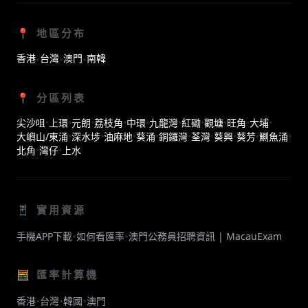
📍 地區分布
香港
台灣
澳門
南韓
•
•
•
📍 分區列表
尖沙咀
•
上環
•
元朗
•
荔枝角
•
中環
•
九龍灣
•
紅磡
•
觀塘
•
旺角
•
大埔
•
大嶼山/東涌
•
深水埗
•
油麻地
•
葵涌
•
銅鑼灣
•
荃灣
•
葵興
•
葵芳
•
鰂魚涌
•
北角
•
灣仔
•
上水
📱 實用資源
•
•
手機APP下載
如何看匯率
澳門公務員招聘資訊 | MacauExam
🧮 匯率計算機
•
•
•
香港
台灣
韓國
澳門