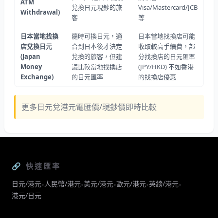
ATM
兌換日元現鈔的旅
Visa/Mastercard/JCB
Withdrawal)
客
等
日本當地找換
隨時可換日元，適
日本當地找換店可能
店兌換日元
合到日本後才決定
收取較高手續費，部
(Japan
兌換的旅客，但建
分找換店的日元匯率
Money
議比較當地找換店
(JPY/HKD) 不如香港
Exchange)
的日元匯率
的找換店優惠
更多日元兌港元電匯價/現鈔價即時比較
🔗 快速匯率
日元/港元
人民幣/港元
美元/港元
歐元/港元
英鎊/港元
•
•
•
•
•
港元/日元