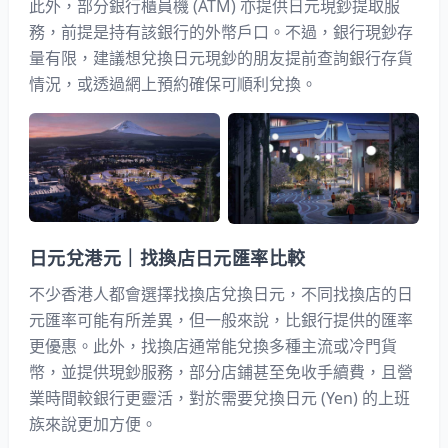
此外，部分銀行櫃員機 (ATM) 亦提供日元現鈔提取服
務，前提是持有該銀行的外幣戶口。不過，銀行現鈔存
量有限，建議想兌換日元現鈔的朋友提前查詢銀行存貨
情況，或透過網上預約確保可順利兌換。
日元兌港元｜找換店日元匯率比較
不少香港人都會選擇找換店兌換日元，不同找換店的日
元匯率可能有所差異，但一般來說，比銀行提供的匯率
更優惠。此外，找換店通常能兌換多種主流或冷門貨
幣，並提供現鈔服務，部分店鋪甚至免收手續費，且營
業時間較銀行更靈活，對於需要兌換日元 (Yen) 的上班
族來說更加方便。