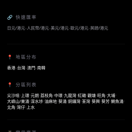
🔗 快速匯率
日元/港元
人民幣/港元
美元/港元
歐元/港元
英鎊/港元
•
•
•
•
📍 地區分布
香港
台灣
澳門
南韓
•
•
•
📍 分區列表
尖沙咀
•
上環
•
元朗
•
荔枝角
•
中環
•
九龍灣
•
紅磡
•
觀塘
•
旺角
•
大埔
•
大嶼山/東涌
•
深水埗
•
油麻地
•
葵涌
•
銅鑼灣
•
荃灣
•
葵興
•
葵芳
•
鰂魚涌
•
北角
•
灣仔
•
上水