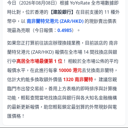
今日（2026年08月08日）根據 YoYoRate 全市場數據即
時比對，位於香港的
【建設銀行】
在目前支援的 11 種外
幣中，以
南非蘭特兌港元 (ZAR/HKD)
的現鈔賣出價表
現最為亮眼
（今日報價：
0.4985
）。
如果您正打算前往該店辦理換錢業務，目前該店的 南非
蘭特兌港元 (ZAR/HKD) 報價在全市場 14 間找換店與銀
行中
高居全市場最優第 1 位
！ 相較於全市場公佈的平均
報價水平，在此進行每拿
10000 港元
去兌換南非蘭特，
估計大約能多換取額外價值
1320 南非蘭特
。 建議您親
臨門市出發交易前，善用上方表格的即時排序與計算機
功能，輕鬆查閱當地找換店與銀行與各大知名金融機構
的最新更新報價，助您輕鬆鎖定最划算的外幣現鈔與電
匯價格！