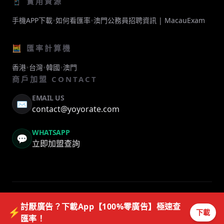
📱 實用資源
•
•
手機APP下載
如何看匯率
澳門公務員招聘資訊 | MacauExam
🧮 匯率計算機
•
•
•
香港
台灣
韓國
澳門
商戶加盟 CONTACT
EMAIL US
✉️
contact@yoyorate.com
WHATSAPP
💬
立即加盟查詢
© 2026 YOYORATE. ALL RIGHTS RESERVED.
討厭廣告？下載App【100%零廣告】極速查
⚡
下載
匯率！