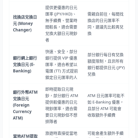
提供更優惠的日元
匯率 (JPY/HKD)、
需親自前往，每間找
找換店兌換日
無手續費、營業時
換店的日元匯率不
元
(Money
間較長，適合需要
同，建議先比較再兌
Changer)
兌換大額日元現鈔
換
者
快速、安全，部分
部分銀行每日有兌換
銀行網上銀行
銀行提供 VIP 優惠
額度限制，且非所有
兌換日元
(E-
匯率，適合希望以
銀行都提供日元 (JPY)
Banking)
電匯 (TT) 方式提前
兌換
鎖定日元匯率的人
即時提取日元現
銀行外幣
ATM
鈔，部分銀行 ATM
ATM 日元匯率可能不
兌換日元
提供較優惠的日元
如 E-Banking 優惠，
(Foreign
現鈔匯率，適合需
且部分 ATM 可能會
Currency
要日元現鈔但不想
收取額外手續費
ATM)
排隊者
旅遊時直接從當地
可能會產生額外手續
當地
ATM
提取