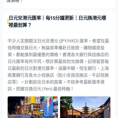
匯價格！
日元兌港元匯率｜每15分鐘更新｜日元換港元哪
裡最划算？
不少人定期關注日元兌港元 (JPY/HKD) 匯率，希望在最
佳時機兌換日元，無論是準備赴日旅遊、購物還是投
資，都能換到最優惠的價格！香港各大銀行與找換店的
日元匯率有所不同，想計算最抵的兌換價，記得留意每
日最新的日元對港元匯率，涵蓋中銀、恒生銀行、上海
商業銀行及各大小找換店（如
小女孩找換店
、
牛記找換
店
等）。計劃前往日本的旅客，不妨參考最新匯率資
訊，把握兌換日元 (Yen) 最佳時機！