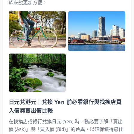
族來說更加方便。
日元兌港元｜兌換 Yen 前必看銀行與找換店買
入價與賣出價比較
在找換店或銀行兌換日元 (Yen) 時，務必要了解「賣出
價 (Ask)」與「買入價 (Bid)」的差異，以確保獲得最佳