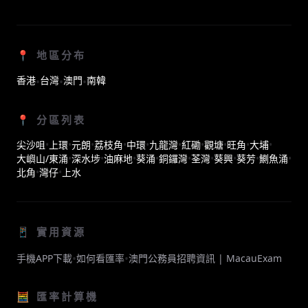
📍 地區分布
香港
台灣
澳門
南韓
•
•
•
📍 分區列表
尖沙咀
•
上環
•
元朗
•
荔枝角
•
中環
•
九龍灣
•
紅磡
•
觀塘
•
旺角
•
大埔
•
大嶼山/東涌
•
深水埗
•
油麻地
•
葵涌
•
銅鑼灣
•
荃灣
•
葵興
•
葵芳
•
鰂魚涌
•
北角
•
灣仔
•
上水
📱 實用資源
•
•
手機APP下載
如何看匯率
澳門公務員招聘資訊 | MacauExam
🧮 匯率計算機