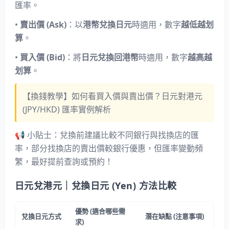
匯率。
•
賣出價 (Ask)
：以
港幣兌換日元
時適用，數字
越低越划
算
。
•
買入價 (Bid)
：將
日元兌換回港幣
時適用，數字
越高越
划算
。
【換錢教學】如何看買入價與賣出價？日元對港元
(JPY/HKD) 匯率實例解析
📢
小貼士：兌換前建議比較不同銀行與找換店的匯
率，部分找換店的賣出價較銀行優惠，但匯率變動頻
繁，最好提前查詢或預約！
日元兌港元｜兌換日元 (Yen) 方法比較
優勢
(
適合哪些需
兌換日元方式
潛在缺點
(
注意事項
)
求
)