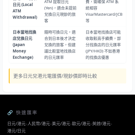
ATM 提取日元
費，需確保 ATM 系
日元
(Local
(Yen)，適合未提前
統相容
ATM
兌換日元現鈔的旅
Visa/Mastercard/JCB
Withdrawal)
客
等
日本當地找換
隨時可換日元，適
日本當地找換店可能
店兌換日元
合到日本後才決定
收取較高手續費，部
(Japan
兌換的旅客，但建
分找換店的日元匯率
Money
議比較當地找換店
(JPY/HKD) 不如香港
Exchange)
的日元匯率
的找換店優惠
更多日元兌港元電匯價/現鈔價即時比較
🔗 快速匯率
日元/港元
人民幣/港元
美元/港元
歐元/港元
英鎊/港元
•
•
•
•
•
港元/日元