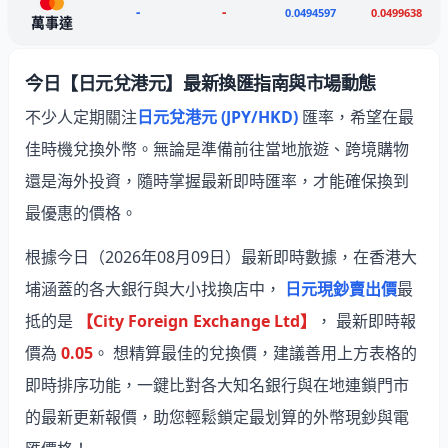
-
-
0.0494597
0.0499638
萬事達
今日【日元兌港元】最新換匯指南與市場動態
不少人定期關注
日元兌港元 (JPY/HKD)
匯率，希望在最
佳時機兌換外幣。無論是準備前往當地旅遊、跨境購物
還是海外投資，隨時掌握最新即時匯率，才能確保換到
最優惠的價格。
根據今日（2026年08月09日）最新即時數據，在香港大
埔涵蓋的各大銀行與大小找換店中，
日元現鈔賣出價
最
抵的是
【City Foreign Exchange Ltd】
， 最新即時報
價為
0.05
。 想精算最佳的兌換價，建議善用上方表格的
即時排序功能，一鍵比對各大知名銀行與在地連鎖門市
的最新更新報價，助您輕鬆鎖定最划算的外幣現鈔與電