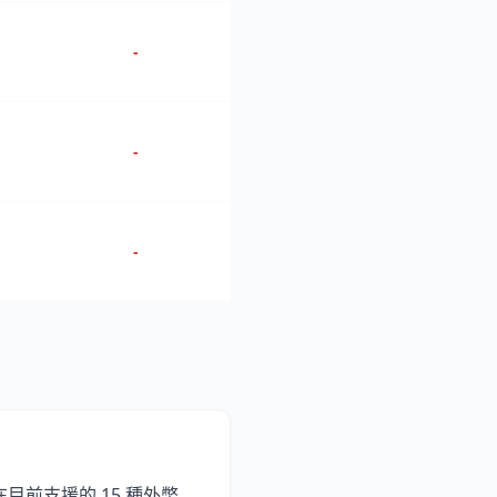
-
-
-
在目前支援的 15 種外幣