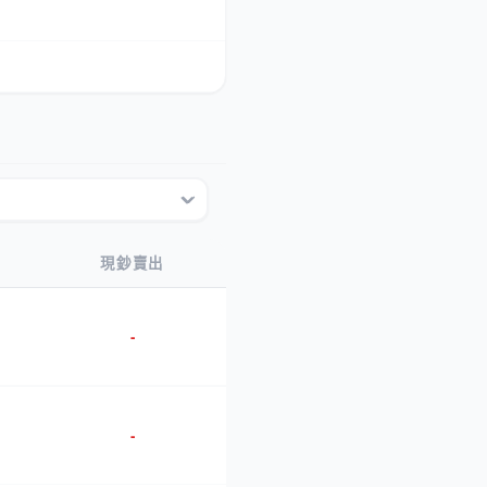
現鈔賣出
-
-