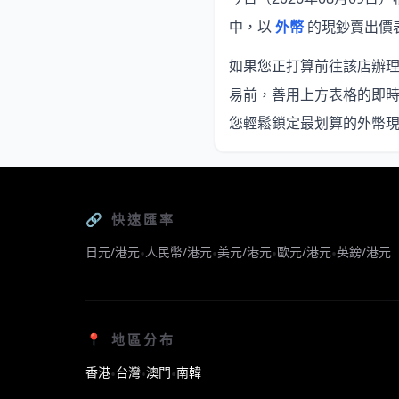
中，以
外幣
的現鈔賣出價
如果您正打算前往該店辦理換
易前，善用上方表格的即
您輕鬆鎖定最划算的外幣
🔗 快速匯率
日元/港元
人民幣/港元
美元/港元
歐元/港元
英鎊/港元
•
•
•
•
📍 地區分布
香港
台灣
澳門
南韓
•
•
•