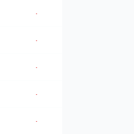
-
-
-
-
-