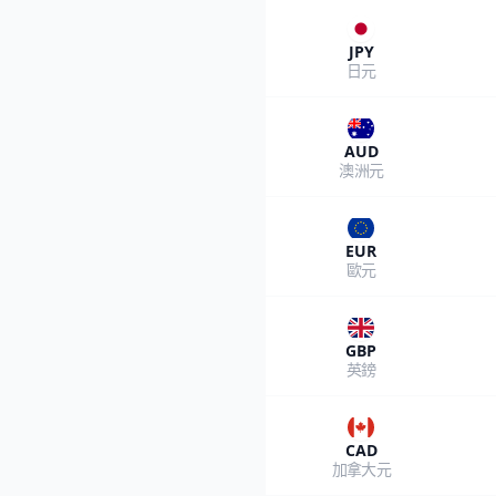
JPY
日元
AUD
澳洲元
EUR
歐元
GBP
英鎊
CAD
加拿大元