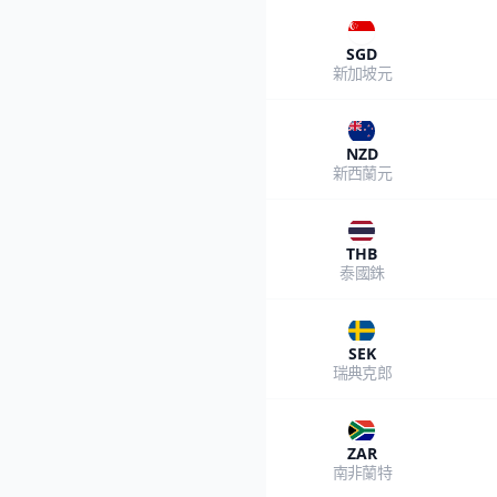
SGD
新加坡元
NZD
新西蘭元
THB
泰國銖
SEK
瑞典克郎
ZAR
南非蘭特