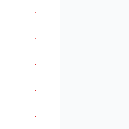
-
-
-
-
-