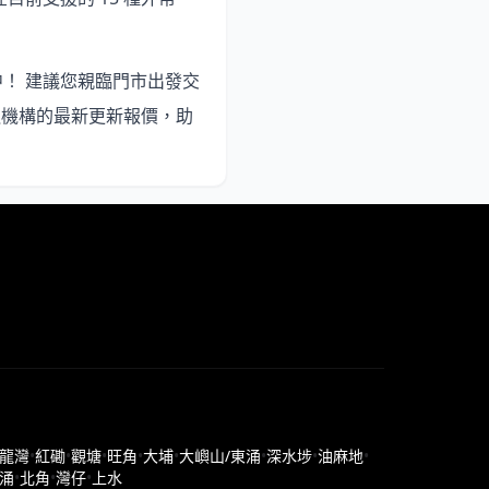
中
！ 建議您親臨門市出發交
融機構的最新更新報價，助
龍灣
•
紅磡
•
觀塘
•
旺角
•
大埔
•
大嶼山/東涌
•
深水埗
•
油麻地
•
涌
•
北角
•
灣仔
•
上水