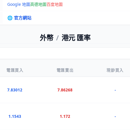
Google 地圖
高德地圖
百度地圖
🌐 官方網站
外幣
/
港元 匯率
電匯買入
電匯賣出
現鈔買入
7.83012
7.86268
-
1.1543
1.172
-