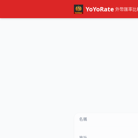
YoYoRate
外幣匯率比
名稱
地址