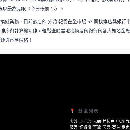
表現最為亮眼
（今日報價：
-
）。
錢業務，目前該店的 外幣 報價在全市場 52 間找換店與銀行
時排序與計算機功能，輕鬆查閱當地找換店與銀行與各大知名金
現鈔與電匯價格！
📍 分區列表
尖沙咀
•
上環
•
元朗
•
荔枝角
•
中環
•
九
葵涌
•
銅鑼灣
•
荃灣
•
葵興
•
葵芳
•
鰂魚