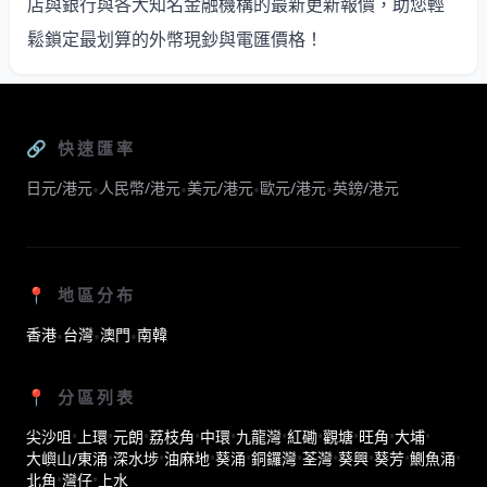
店與銀行與各大知名金融機構的最新更新報價，助您輕
鬆鎖定最划算的外幣現鈔與電匯價格！
🔗 快速匯率
日元/港元
人民幣/港元
美元/港元
歐元/港元
英鎊/港元
•
•
•
•
📍 地區分布
香港
台灣
澳門
南韓
•
•
•
📍 分區列表
尖沙咀
•
上環
•
元朗
•
荔枝角
•
中環
•
九龍灣
•
紅磡
•
觀塘
•
旺角
•
大埔
•
大嶼山/東涌
•
深水埗
•
油麻地
•
葵涌
•
銅鑼灣
•
荃灣
•
葵興
•
葵芳
•
鰂魚涌
•
北角
•
灣仔
•
上水