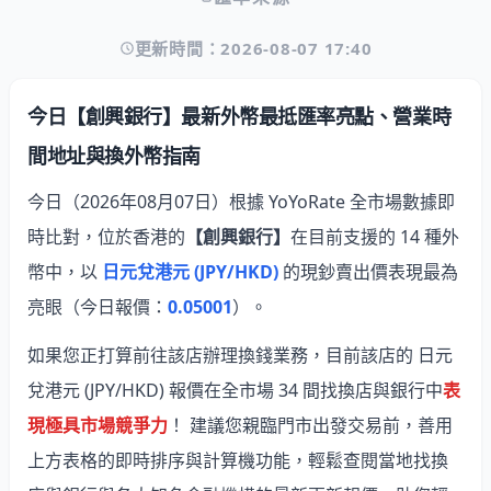
更新時間：2026-08-07 17:40
今日【創興銀行】最新外幣最抵匯率亮點、營業時
間地址與換外幣指南
今日（2026年08月07日）根據 YoYoRate 全市場數據即
時比對，位於香港的
【創興銀行】
在目前支援的 14 種外
幣中，以
日元兌港元 (JPY/HKD)
的現鈔賣出價表現最為
亮眼
（今日報價：
0.05001
）。
如果您正打算前往該店辦理換錢業務，目前該店的 日元
兌港元 (JPY/HKD) 報價在全市場 34 間找換店與銀行中
表
現極具市場競爭力
！ 建議您親臨門市出發交易前，善用
上方表格的即時排序與計算機功能，輕鬆查閱當地找換