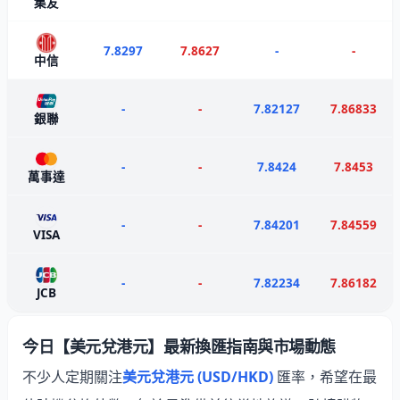
集友
7.8297
7.8627
-
-
中信
-
-
7.82127
7.86833
銀聯
-
-
7.8424
7.8453
萬事達
-
-
7.84201
7.84559
VISA
-
-
7.82234
7.86182
JCB
今日【美元兌港元】最新換匯指南與市場動態
不少人定期關注
美元兌港元 (USD/HKD)
匯率，希望在最