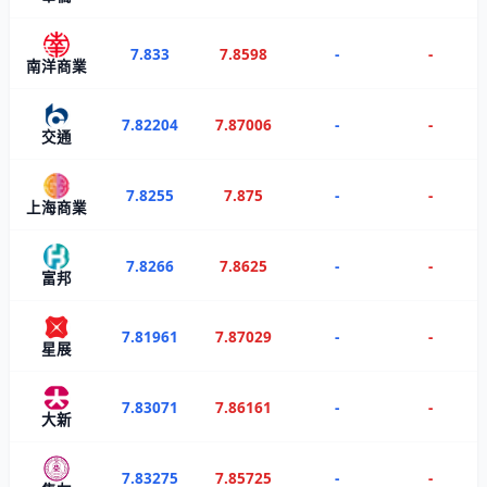
7.833
7.8598
-
-
南洋商業
7.82204
7.87006
-
-
交通
7.8255
7.875
-
-
上海商業
7.8266
7.8625
-
-
富邦
7.81961
7.87029
-
-
星展
7.83071
7.86161
-
-
大新
7.83275
7.85725
-
-