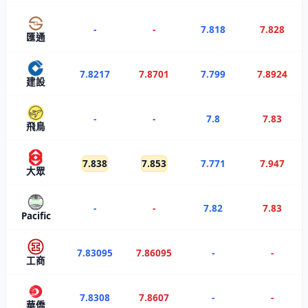
-
-
7.818
7.828
匯通
7.8217
7.8701
7.799
7.8924
建設
-
-
7.8
7.83
飛鳥
7.838
7.853
7.771
7.947
大眾
-
-
7.82
7.83
Pacific
7.83095
7.86095
-
-
工商
7.8308
7.8607
-
-
華僑