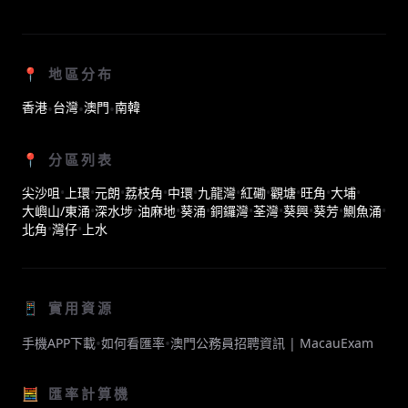
📍 地區分布
香港
台灣
澳門
南韓
•
•
•
📍 分區列表
尖沙咀
•
上環
•
元朗
•
荔枝角
•
中環
•
九龍灣
•
紅磡
•
觀塘
•
旺角
•
大埔
•
大嶼山/東涌
•
深水埗
•
油麻地
•
葵涌
•
銅鑼灣
•
荃灣
•
葵興
•
葵芳
•
鰂魚涌
•
北角
•
灣仔
•
上水
📱 實用資源
•
•
手機APP下載
如何看匯率
澳門公務員招聘資訊 | MacauExam
🧮 匯率計算機