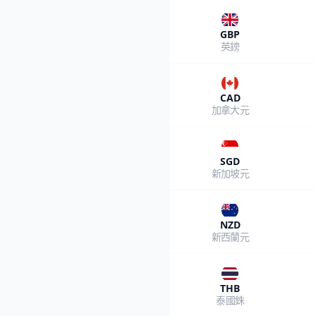
GBP
英鎊
CAD
加拿大元
SGD
新加坡元
NZD
新西蘭元
THB
泰國銖