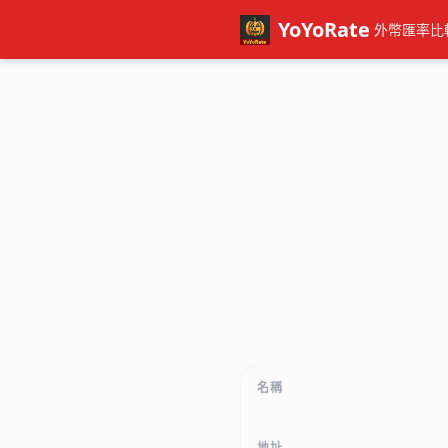
YoYoRate
外幣匯率比
名稱
地址