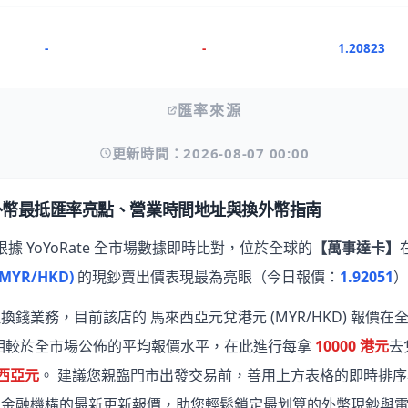
-
-
1.20823
匯率來源
更新時間：2026-08-07 00:00
外幣最抵匯率亮點、營業時間地址與換外幣指南
根據 YoYoRate 全市場數據即時比對，位於全球的
【萬事達卡】
YR/HKD)
的現鈔賣出價表現最為亮眼
（今日報價：
1.92051
）
錢業務，目前該店的 馬來西亞元兌港元 (MYR/HKD) 報價在全
 相較於全市場公佈的平均報價水平，在此進行每拿
10000 港元
去
來西亞元
。 建議您親臨門市出發交易前，善用上方表格的即時排
名金融機構的最新更新報價，助您輕鬆鎖定最划算的外幣現鈔與