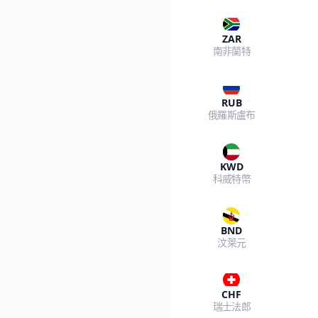
ZAR
南非蘭特
RUB
俄羅斯盧布
KWD
科威特幣
BND
汶萊元
CHF
瑞士法郎