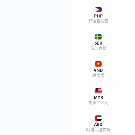
PHP
菲律賓披索
SEK
瑞典克郎
VND
越南盾
MYR
馬來西亞元
AED
阿聯酋迪拉姆