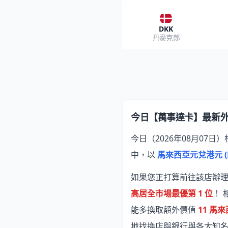
DKK
丹麥克郎
今日【萬事達卡】最新
今日（2026年08月07日）
中，以
馬來西亞元兌港元 (M
如果您正打算前往該店辦理換
高居全市場最優第 1 位
！
能多換取額外價值
11 馬
地找換店與銀行與各大知