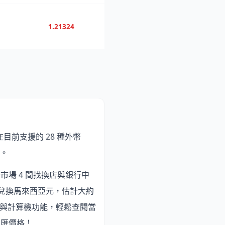
1.21324
在目前支援的 28 種外幣
。
市場 4 間找換店與銀行中
兌換馬來西亞元，估計大約
序與計算機功能，輕鬆查閱當
電匯價格！