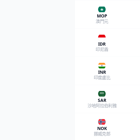
MOP
澳門元
IDR
印尼盾
INR
印度盧比
SAR
沙地阿拉伯利雅
NOK
挪威克郎