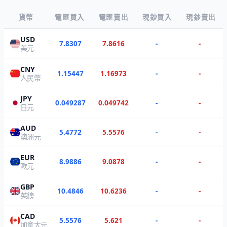
貨幣
電匯買入
電匯賣出
現鈔買入
現鈔賣出
USD
7.8307
7.8616
-
-
美元
CNY
1.15447
1.16973
-
-
人民幣
JPY
0.049287
0.049742
-
-
日元
AUD
5.4772
5.5576
-
-
澳洲元
EUR
8.9886
9.0878
-
-
歐元
GBP
10.4846
10.6236
-
-
英鎊
CAD
5.5576
5.621
-
-
加拿大元