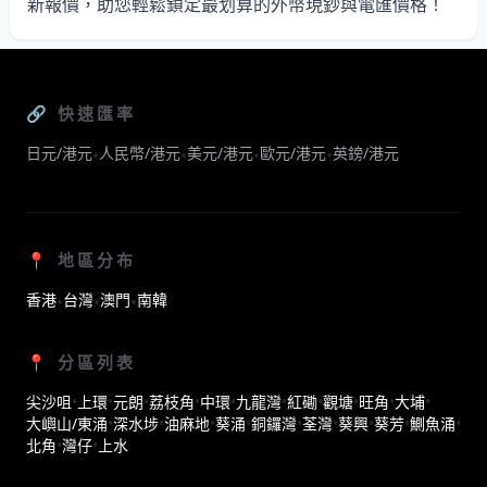
新報價，助您輕鬆鎖定最划算的外幣現鈔與電匯價格！
🔗 快速匯率
日元/港元
人民幣/港元
美元/港元
歐元/港元
英鎊/港元
•
•
•
•
📍 地區分布
香港
台灣
澳門
南韓
•
•
•
📍 分區列表
尖沙咀
•
上環
•
元朗
•
荔枝角
•
中環
•
九龍灣
•
紅磡
•
觀塘
•
旺角
•
大埔
•
大嶼山/東涌
•
深水埗
•
油麻地
•
葵涌
•
銅鑼灣
•
荃灣
•
葵興
•
葵芳
•
鰂魚涌
•
北角
•
灣仔
•
上水