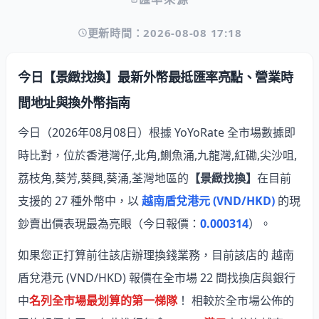
更新時間：2026-08-08 17:18
今日【景緻找換】最新外幣最抵匯率亮點、營業時
間地址與換外幣指南
今日（2026年08月08日）根據 YoYoRate 全市場數據即
時比對，位於香港灣仔,北角,鰂魚涌,九龍灣,紅磡,尖沙咀,
荔枝角,葵芳,葵興,葵涌,荃灣地區的
【景緻找換】
在目前
支援的 27 種外幣中，以
越南盾兌港元 (VND/HKD)
的現
鈔賣出價表現最為亮眼
（今日報價：
0.000314
）。
如果您正打算前往該店辦理換錢業務，目前該店的 越南
盾兌港元 (VND/HKD) 報價在全市場 22 間找換店與銀行
中
名列全市場最划算的第一梯隊
！ 相較於全市場公佈的