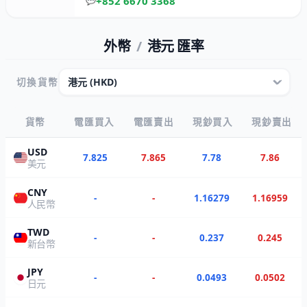
+852 6670 3368
💬
外幣
/
港元 匯率
切換貨幣
貨幣
電匯買入
電匯賣出
現鈔買入
現鈔賣出
USD
7.825
7.865
7.78
7.86
美元
CNY
-
-
1.16279
1.16959
人民幣
TWD
-
-
0.237
0.245
新台幣
JPY
-
-
0.0493
0.0502
日元