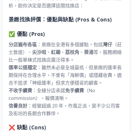
析，助你決定是否選擇這間找換店：
景緻找換評價：優點與缺點 (Pros & Cons)
✅ 優點 (Pros)
分店遍布各區
：景緻在全港有多個據點，包括
灣仔
（莊
士敦道）、
尖沙咀
、
紅磡
、
荔枝角
、
葵涌
等，服務網絡
比一般單棟式找換店廣泛得多。
匯率公道穩定
：雖然未必是全城最抵，但景緻的匯率長
期保持在合理水平，不會有「海鮮價」或隱藏收費，適
合不追求「神級匯率」但求方便穩妥的顧客。
不收手續費
：全線分店承諾
免手續費
（No
commission），報價清晰。
信譽良好
：經營超過 20 年，作風正派，是不少公司客
及街坊的長期合作夥伴。
❌ 缺點 (Cons)