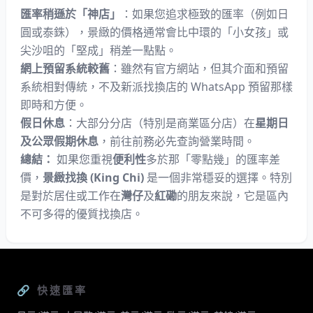
匯率稍遜於「神店」
：如果您追求極致的匯率（例如日
圓或泰銖），景緻的價格通常會比中環的「
小女孩
」或
尖沙咀的「
堅成
」稍差一點點。
網上預留系統較舊
：雖然有官方網站，但其介面和預留
系統相對傳統，不及新派找換店的 WhatsApp 預留那樣
即時和方便。
假日休息
：大部分分店（特別是商業區分店）在
星期日
及公眾假期休息
，前往前務必先查詢營業時間。
總結：
如果您重視
便利性
多於那「零點幾」的匯率差
價，
景緻找換 (King Chi)
是一個非常穩妥的選擇。特別
是對於居住或工作在
灣仔
及
紅磡
的朋友來說，它是區內
不可多得的優質找換店。
🔗 快速匯率