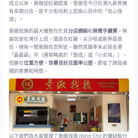
成立以來，景緻從紅磡起家，發展至今已在港九新界擁
有多間分店，是不少街坊和上班族心目中的「信心保
證」。
景緻找換的最大優勢在於其
分店網絡
和
無需手續費
。無
論您是在灣仔上班，還是在紅磡、尖沙咀或新界區居
住，總有一間景緻在您附近。雖然其匯率未必是全港
「最最最」平（通常略高於「堅成」或「小女孩」），
但勝在
位置方便、信譽良好且匯率公道
，節省了跨區換
錢的車費和時間。
以下我們為大家整理了景緻找換 (King Chi) 的優缺點分