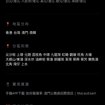
日元/港元
人民幣/港元
美元/港元
歐元/港元
英鎊/港元
•
•
•
•
📍 地區分布
香港
台灣
澳門
南韓
•
•
•
📍 分區列表
尖沙咀
•
上環
•
元朗
•
荔枝角
•
中環
•
九龍灣
•
紅磡
•
觀塘
•
旺角
•
大埔
•
大嶼山/東涌
•
深水埗
•
油麻地
•
葵涌
•
銅鑼灣
•
荃灣
•
葵興
•
葵芳
•
鰂魚涌
•
北角
•
灣仔
•
上水
📱 實用資源
•
•
手機APP下載
如何看匯率
澳門公務員招聘資訊 | MacauExam