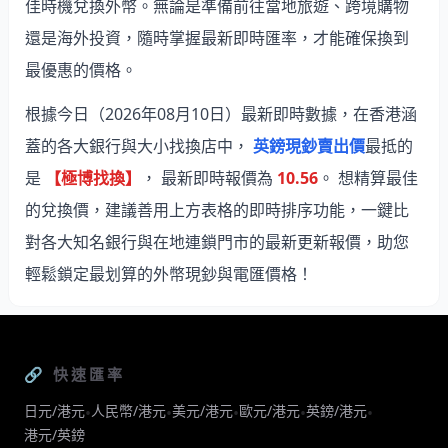
佳時機兌換外幣。無論是準備前往當地旅遊、跨境購物
還是海外投資，隨時掌握最新即時匯率，才能確保換到
最優惠的價格。
根據今日（2026年08月10日）最新即時數據，在香港涵
蓋的各大銀行與大小找換店中，
英鎊現鈔賣出價
最抵的
是
【極博找換】
， 最新即時報價為
10.56
。 想精算最佳
的兌換價，建議善用上方表格的即時排序功能，一鍵比
對各大知名銀行與在地連鎖門市的最新更新報價，助您
輕鬆鎖定最划算的外幣現鈔與電匯價格！
🔗 快速匯率
日元/港元
人民幣/港元
美元/港元
歐元/港元
英鎊/港元
•
•
•
•
•
港元/英鎊