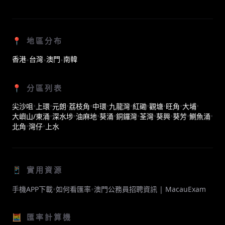
📍 地區分布
香港
台灣
澳門
南韓
•
•
•
📍 分區列表
尖沙咀
•
上環
•
元朗
•
荔枝角
•
中環
•
九龍灣
•
紅磡
•
觀塘
•
旺角
•
大埔
•
大嶼山/東涌
•
深水埗
•
油麻地
•
葵涌
•
銅鑼灣
•
荃灣
•
葵興
•
葵芳
•
鰂魚涌
•
北角
•
灣仔
•
上水
📱 實用資源
•
•
手機APP下載
如何看匯率
澳門公務員招聘資訊 | MacauExam
🧮 匯率計算機