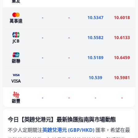
集友
-
-
10.5347
10.6018
萬事達
-
-
10.5582
10.6133
JCB
-
-
10.5189
10.6459
銀聯
-
-
10.539
10.5981
VISA
-
-
-
-
銀豐
今日【英鎊兌港元】最新換匯指南與市場動態
不少人定期關注
英鎊兌港元 (GBP/HKD)
匯率，希望在最