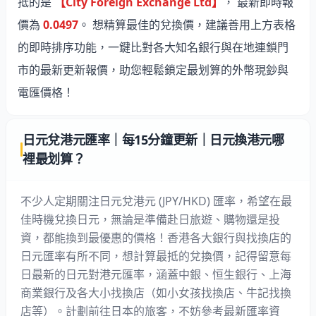
抵的是
【City Foreign Exchange Ltd】
， 最新即時報
價為
0.0497
。 想精算最佳的兌換價，建議善用上方表格
的即時排序功能，一鍵比對各大知名銀行與在地連鎖門
市的最新更新報價，助您輕鬆鎖定最划算的外幣現鈔與
電匯價格！
日元兌港元匯率｜每15分鐘更新｜日元換港元哪
裡最划算？
不少人定期關注日元兌港元 (JPY/HKD) 匯率，希望在最
佳時機兌換日元，無論是準備赴日旅遊、購物還是投
資，都能換到最優惠的價格！香港各大銀行與找換店的
日元匯率有所不同，想計算最抵的兌換價，記得留意每
日最新的日元對港元匯率，涵蓋中銀、恒生銀行、上海
商業銀行及各大小找換店（如
小女孩找換店
、
牛記找換
店
等）。計劃前往日本的旅客，不妨參考最新匯率資