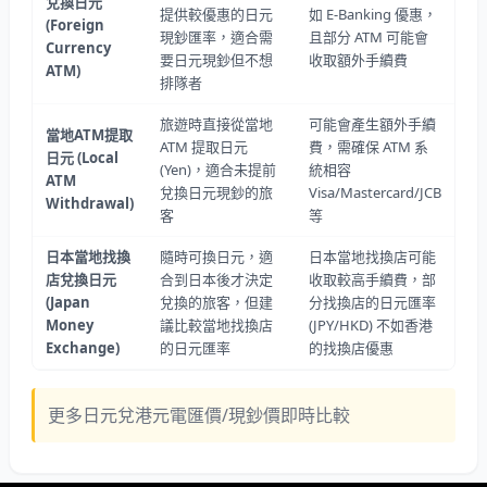
兌換日元
提供較優惠的日元
如 E-Banking 優惠，
(Foreign
現鈔匯率，適合需
且部分 ATM 可能會
Currency
要日元現鈔但不想
收取額外手續費
ATM)
排隊者
旅遊時直接從當地
可能會產生額外手續
當地
ATM
提取
ATM 提取日元
費，需確保 ATM 系
日元
(Local
(Yen)，適合未提前
統相容
ATM
兌換日元現鈔的旅
Visa/Mastercard/JCB
Withdrawal)
客
等
日本當地找換
隨時可換日元，適
日本當地找換店可能
店兌換日元
合到日本後才決定
收取較高手續費，部
(Japan
兌換的旅客，但建
分找換店的日元匯率
Money
議比較當地找換店
(JPY/HKD) 不如香港
Exchange)
的日元匯率
的找換店優惠
更多日元兌港元電匯價/現鈔價即時比較