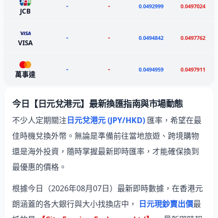
-
-
0.0492999
0.0497024
JCB
-
-
0.0494842
0.0497762
VISA
-
-
0.0494959
0.0497911
萬事達
今日【日元兌港元】最新換匯指南與市場動態
不少人定期關注
日元兌港元 (JPY/HKD)
匯率，希望在最
佳時機兌換外幣。無論是準備前往當地旅遊、跨境購物
還是海外投資，隨時掌握最新即時匯率，才能確保換到
最優惠的價格。
根據今日（2026年08月07日）最新即時數據，在香港元
朗涵蓋的各大銀行與大小找換店中，
日元現鈔賣出價
最