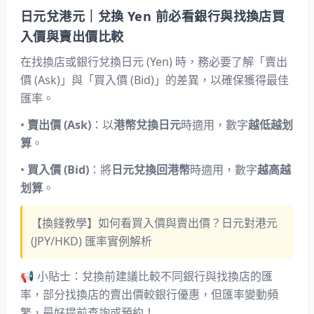
日元兌港元｜兌換 Yen 前必看銀行與找換店買
入價與賣出價比較
在找換店或銀行兌換日元 (Yen) 時，務必要了解「賣出
價 (Ask)」與「買入價 (Bid)」的差異，以確保獲得最佳
匯率。
•
賣出價 (Ask)
：以
港幣兌換日元
時適用，數字
越低越划
算
。
•
買入價 (Bid)
：將
日元兌換回港幣
時適用，數字
越高越
划算
。
【換錢教學】如何看買入價與賣出價？日元對港元
(JPY/HKD) 匯率實例解析
📢
小貼士：兌換前建議比較不同銀行與找換店的匯
率，部分找換店的賣出價較銀行優惠，但匯率變動頻
繁，最好提前查詢或預約！