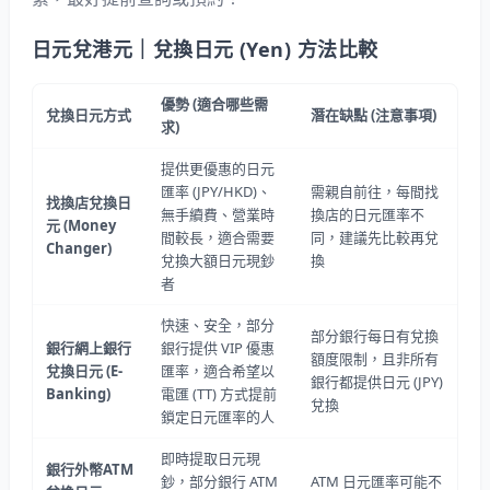
日元兌港元｜兌換日元 (Yen) 方法比較
優勢
(
適合哪些需
兌換日元方式
潛在缺點
(
注意事項
)
求
)
提供更優惠的日元
匯率 (JPY/HKD)、
需親自前往，每間找
找換店兌換日
無手續費、營業時
換店的日元匯率不
元
(Money
間較長，適合需要
同，建議先比較再兌
Changer)
兌換大額日元現鈔
換
者
快速、安全，部分
部分銀行每日有兌換
銀行網上銀行
銀行提供 VIP 優惠
額度限制，且非所有
兌換日元
(E-
匯率，適合希望以
銀行都提供日元 (JPY)
Banking)
電匯 (TT) 方式提前
兌換
鎖定日元匯率的人
即時提取日元現
銀行外幣
ATM
鈔，部分銀行 ATM
ATM 日元匯率可能不