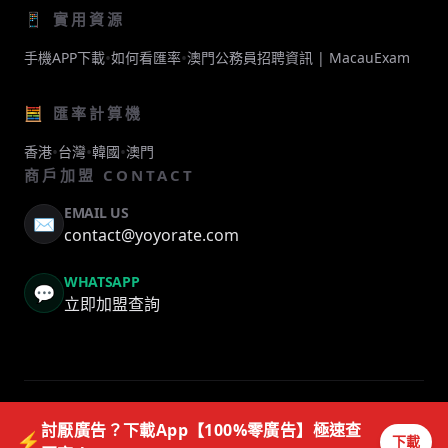
📱 實用資源
•
•
手機APP下載
如何看匯率
澳門公務員招聘資訊 | MacauExam
🧮 匯率計算機
•
•
•
香港
台灣
韓國
澳門
商戶加盟 CONTACT
EMAIL US
✉️
contact@yoyorate.com
WHATSAPP
💬
立即加盟查詢
© 2026 YOYORATE. ALL RIGHTS RESERVED.
討厭廣告？下載App【100%零廣告】極速查
⚡
下載