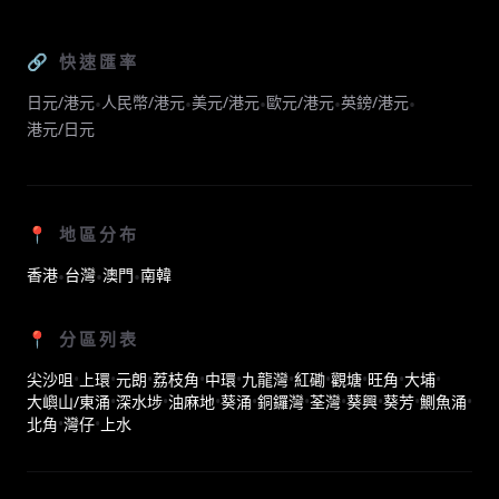
🔗 快速匯率
日元/港元
人民幣/港元
美元/港元
歐元/港元
英鎊/港元
•
•
•
•
•
港元/日元
📍 地區分布
香港
台灣
澳門
南韓
•
•
•
📍 分區列表
尖沙咀
•
上環
•
元朗
•
荔枝角
•
中環
•
九龍灣
•
紅磡
•
觀塘
•
旺角
•
大埔
•
大嶼山/東涌
•
深水埗
•
油麻地
•
葵涌
•
銅鑼灣
•
荃灣
•
葵興
•
葵芳
•
鰂魚涌
•
北角
•
灣仔
•
上水