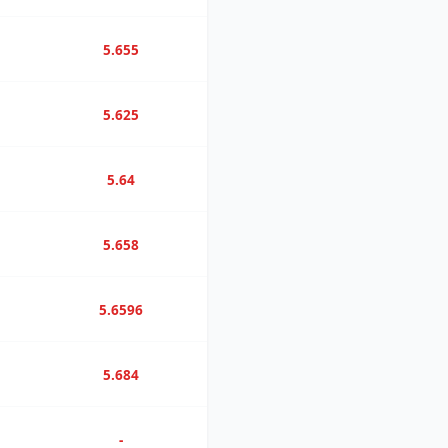
5.655
5.625
5.64
5.658
5.6596
5.684
-