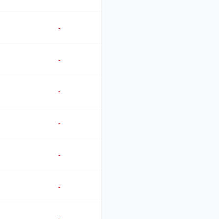
-
-
-
-
-
-
-