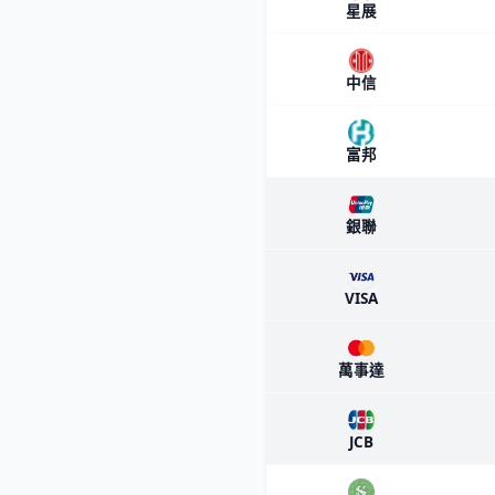
星展
中信
富邦
銀聯
VISA
萬事達
JCB