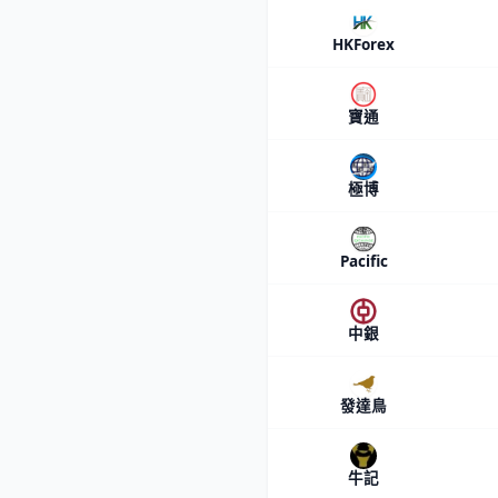
HKForex
寶通
極博
Pacific
中銀
發達鳥
牛記