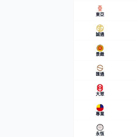
東亞
誠通
景緻
匯通
大眾
專業
永恆