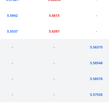
5.5942
5.6615
-
5.5537
5.6397
-
-
-
5.56375
-
-
5.58548
-
-
5.58576
-
-
5.57535