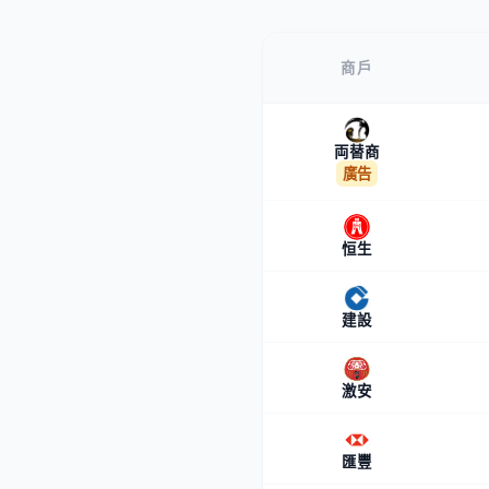
商戶
両替商
廣告
恒生
建設
激安
匯豐