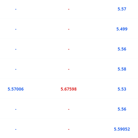
-
-
5.57
-
-
5.499
-
-
5.56
-
-
5.58
5.57006
5.67598
5.53
-
-
5.56
-
-
5.59052