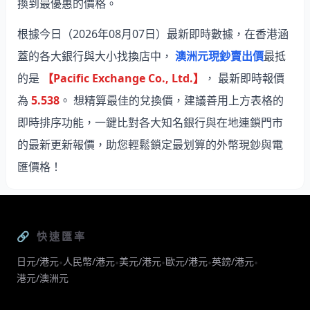
換到最優惠的價格。
根據今日（2026年08月07日）最新即時數據，在香港涵
蓋的各大銀行與大小找換店中，
澳洲元現鈔賣出價
最抵
的是
【Pacific Exchange Co., Ltd.】
， 最新即時報價
為
5.538
。 想精算最佳的兌換價，建議善用上方表格的
即時排序功能，一鍵比對各大知名銀行與在地連鎖門市
的最新更新報價，助您輕鬆鎖定最划算的外幣現鈔與電
匯價格！
🔗 快速匯率
日元/港元
人民幣/港元
美元/港元
歐元/港元
英鎊/港元
•
•
•
•
•
港元/澳洲元