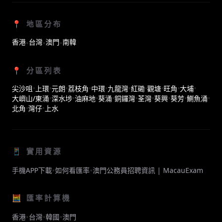
📍 地區分布
香港
台灣
澳門
南韓
•
•
•
📍 分區列表
尖沙咀
•
上環
•
元朗
•
荔枝角
•
中環
•
九龍灣
•
紅磡
•
觀塘
•
旺角
•
大埔
•
大嶼山/東涌
•
深水埗
•
油麻地
•
葵涌
•
銅鑼灣
•
荃灣
•
葵興
•
葵芳
•
鰂魚涌
•
北角
•
灣仔
•
上水
📱 實用資源
•
•
手機APP下載
如何看匯率
澳門公務員招聘資訊 | MacauExam
🧮 匯率計算機
•
•
•
香港
台灣
韓國
澳門