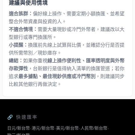
建議與使用情境
適合族群：
偏好線上操作、需要定期小額換匯、並希望
整合外幣資產與投資的人。
不適合情境：
需要大量現鈔或冷門外幣者，建議改以大
型銀行或專門換匯所。
小提醒：
換匯前先線上試算與比價，並確認分行是否提
供所需幣別／現鈔庫存。
總結：
如果你重視
線上操作便利性、匯率透明度與外幣
存款彈性
，台新銀行是值得納入清單的換匯管道；若你
追求
最多據點、最佳現鈔供應或冷門幣別
，則建議同步
比較其他銀行再做決定。
🔗 快速匯率
日元/新台幣
港元/新台幣
美元/新台幣
人民幣/新台幣
•
•
•
•