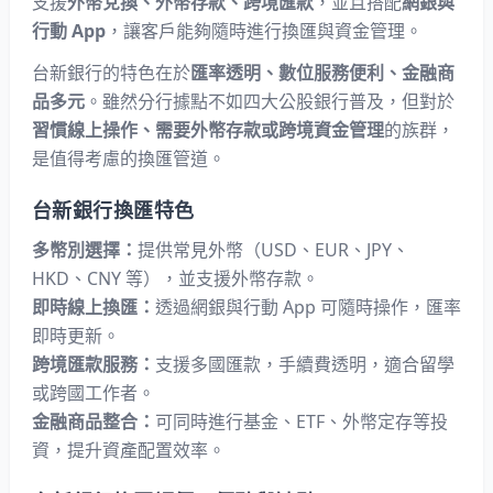
支援
外幣兌換、外幣存款、跨境匯款
，並且搭配
網銀與
行動 App
，讓客戶能夠隨時進行換匯與資金管理。
台新銀行的特色在於
匯率透明、數位服務便利、金融商
品多元
。雖然分行據點不如四大公股銀行普及，但對於
習慣線上操作、需要外幣存款或跨境資金管理
的族群，
是值得考慮的換匯管道。
台新銀行換匯特色
多幣別選擇：
提供常見外幣（USD、EUR、JPY、
HKD、CNY 等），並支援外幣存款。
即時線上換匯：
透過網銀與行動 App 可隨時操作，匯率
即時更新。
跨境匯款服務：
支援多國匯款，手續費透明，適合留學
或跨國工作者。
金融商品整合：
可同時進行基金、ETF、外幣定存等投
資，提升資產配置效率。