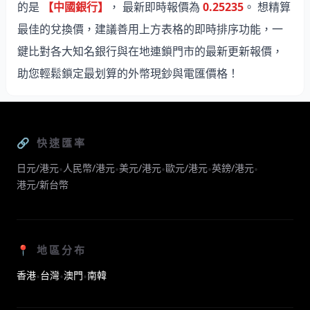
的是
【中國銀行】
， 最新即時報價為
0.25235
。 想精算
最佳的兌換價，建議善用上方表格的即時排序功能，一
鍵比對各大知名銀行與在地連鎖門市的最新更新報價，
助您輕鬆鎖定最划算的外幣現鈔與電匯價格！
🔗 快速匯率
日元/港元
人民幣/港元
美元/港元
歐元/港元
英鎊/港元
•
•
•
•
•
港元/新台幣
📍 地區分布
香港
台灣
澳門
南韓
•
•
•