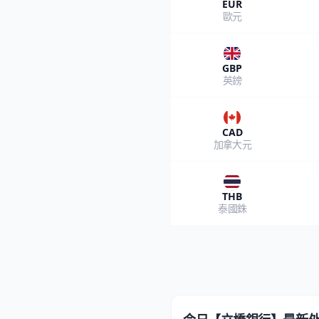
EUR
歐元
GBP
英鎊
CAD
加拿大元
THB
泰國銖