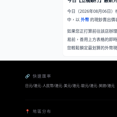
今日【立橋銀行】最新
今日（2026年08月06日）
中，以
外幣
的現鈔賣出價
如果您正打算前往該店辦理換
易前，善用上方表格的即
您輕鬆鎖定最划算的外幣
🔗 快速匯率
日元/港元
人民幣/港元
美元/港元
歐元/港元
英鎊/港元
•
•
•
•
📍 地區分布