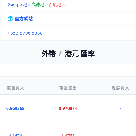
Google 地圖
高德地圖
百度地圖
🌐 官方網站
+853 8796 5388
外幣
/
港元 匯率
電匯買入
電匯賣出
現鈔買入
0.969368
0.970874
-
1.1471
1.1763
-