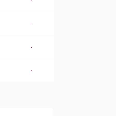
-
-
-
-