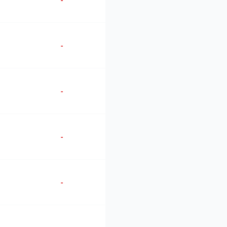
-
-
-
-