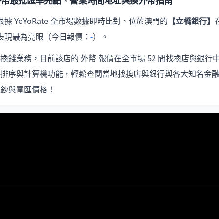
外幣最抵匯率亮點、營業時間地址與換外幣指南
根據 YoYoRate 全市場數據即時比對，位於澳門的
【立橋銀行】
表現最為亮眼
（今日報價：
-
）。
錢業務，目前該店的 外幣 報價在全市場 52 間找換店與銀行
時排序與計算機功能，輕鬆查閱當地找換店與銀行與各大知名金
現鈔與電匯價格！