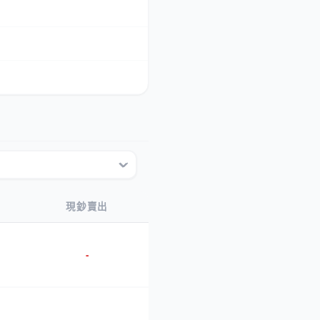
現鈔賣出
-
-