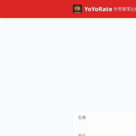
YoYoRate
外幣匯率比
名稱
地址