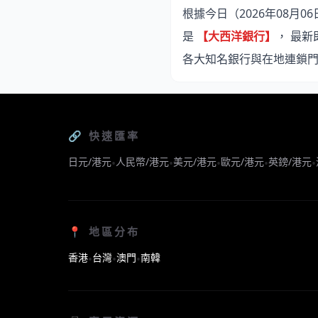
根據今日（2026年08
是
【大西洋銀行】
， 最
各大知名銀行與在地連鎖
🔗 快速匯率
日元/港元
人民幣/港元
美元/港元
歐元/港元
英鎊/港元
•
•
•
•
•
📍 地區分布
香港
台灣
澳門
南韓
•
•
•