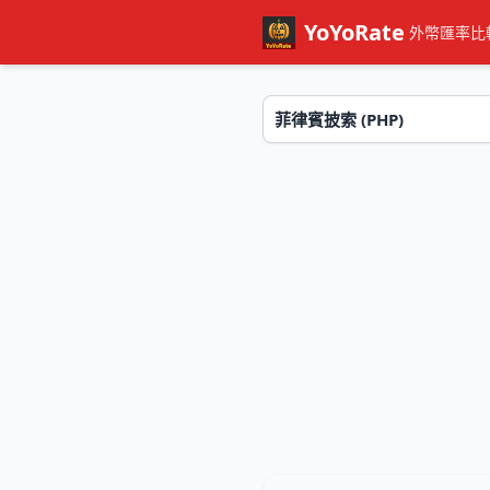
YoYoRate
外幣匯率比