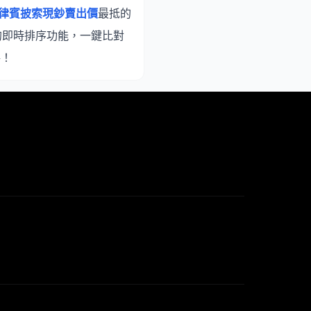
律賓披索現鈔賣出價
最抵的
的即時排序功能，一鍵比對
格！