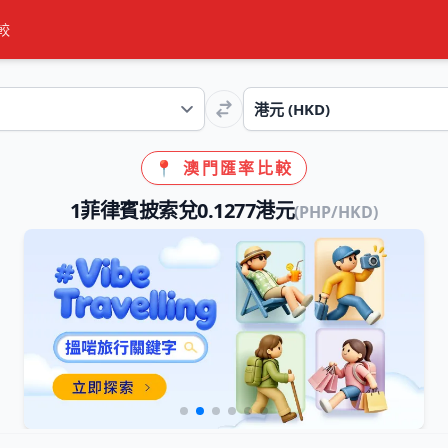
較
📍 澳門匯率比較
1菲律賓披索兌0.1277港元
(PHP/HKD)