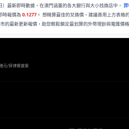
月06日）最新即時數據，在澳門涵蓋的各大銀行與大小找換店中，
菲
新即時報價為
0.1277
。 想精算最佳的兌換價，建議善用上方表格
門市的最新更新報價，助您輕鬆鎖定最划算的外幣現鈔與電匯價
港元/菲律賓披索