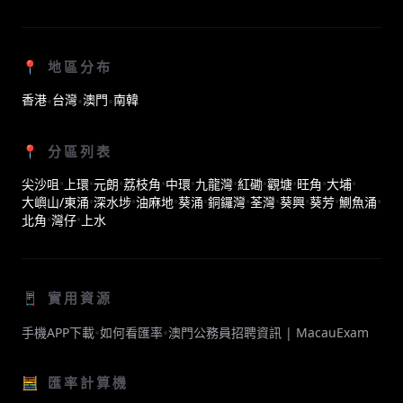
📍 地區分布
香港
台灣
澳門
南韓
•
•
•
📍 分區列表
尖沙咀
•
上環
•
元朗
•
荔枝角
•
中環
•
九龍灣
•
紅磡
•
觀塘
•
旺角
•
大埔
•
大嶼山/東涌
•
深水埗
•
油麻地
•
葵涌
•
銅鑼灣
•
荃灣
•
葵興
•
葵芳
•
鰂魚涌
•
北角
•
灣仔
•
上水
📱 實用資源
•
•
手機APP下載
如何看匯率
澳門公務員招聘資訊 | MacauExam
🧮 匯率計算機