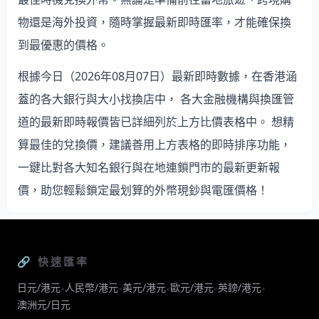
物還是海外投資，隨時掌握最新即時匯率，才能確保換
到最優惠的價格。
根據今日（2026年08月07日）最新即時數據，在香港涵
蓋的各大銀行與大小找換店中， 各大金融機構與換匯管
道的最新即時報價皆已詳細列於上方比價表格中。 想精
算最佳的兌換價，建議善用上方表格的即時排序功能，
一鍵比對各大知名銀行與在地連鎖門市的最新更新報
價，助您輕鬆鎖定最划算的外幣現鈔與電匯價格！
🔗 快速匯率
日元/港元
人民幣/港元
美元/港元
歐元/港元
英鎊/港元
•
•
•
•
•
澳洲元/日元