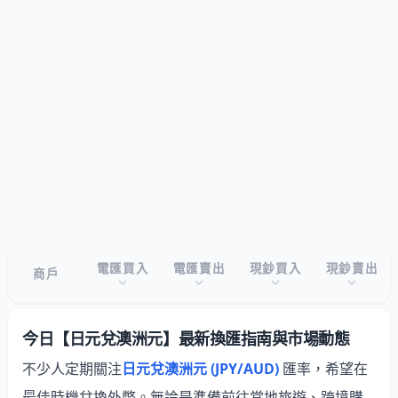
電匯買入
電匯賣出
現鈔買入
現鈔賣出
商戶
今日【日元兌澳洲元】最新換匯指南與市場動態
不少人定期關注
日元兌澳洲元 (JPY/AUD)
匯率，希望在
最佳時機兌換外幣。無論是準備前往當地旅遊、跨境購