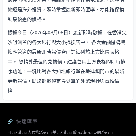
物還是海外投資，隨時掌握最新即時匯率，才能確保換
到最優惠的價格。
根據今日（2026年08月08日）最新即時數據，在香港尖
沙咀涵蓋的各大銀行與大小找換店中， 各大金融機構與
換匯管道的最新即時報價皆已詳細列於上方比價表格
中。 想精算最佳的兌換價，建議善用上方表格的即時排
序功能，一鍵比對各大知名銀行與在地連鎖門市的最新
更新報價，助您輕鬆鎖定最划算的外幣現鈔與電匯價
格！
🔗 快速匯率
日元/港元
人民幣/港元
美元/港元
歐元/港元
英鎊/港元
•
•
•
•
•