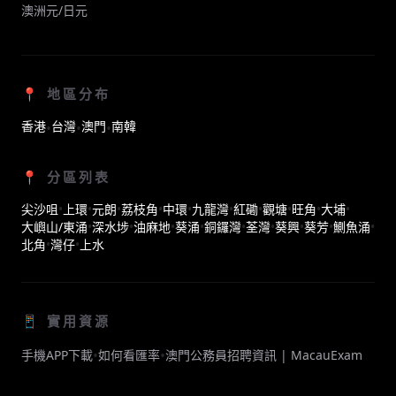
澳洲元/日元
📍 地區分布
香港
台灣
澳門
南韓
•
•
•
📍 分區列表
尖沙咀
•
上環
•
元朗
•
荔枝角
•
中環
•
九龍灣
•
紅磡
•
觀塘
•
旺角
•
大埔
•
大嶼山/東涌
•
深水埗
•
油麻地
•
葵涌
•
銅鑼灣
•
荃灣
•
葵興
•
葵芳
•
鰂魚涌
•
北角
•
灣仔
•
上水
📱 實用資源
•
•
手機APP下載
如何看匯率
澳門公務員招聘資訊 | MacauExam