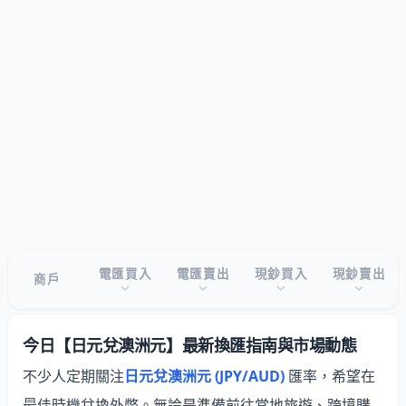
電匯買入
電匯賣出
現鈔買入
現鈔賣出
商戶
今日【日元兌澳洲元】最新換匯指南與市場動態
不少人定期關注
日元兌澳洲元 (JPY/AUD)
匯率，希望在
最佳時機兌換外幣。無論是準備前往當地旅遊、跨境購