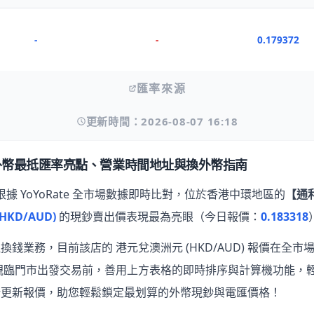
-
-
0.179372
匯率來源
更新時間：2026-08-07 16:18
外幣最抵匯率亮點、營業時間地址與換外幣指南
）根據 YoYoRate 全市場數據即時比對，位於香港中環地區的
【通
KD/AUD)
的現鈔賣出價表現最為亮眼
（今日報價：
0.183318
錢業務，目前該店的 港元兌澳洲元 (HKD/AUD) 報價在全市場
親臨門市出發交易前，善用上方表格的即時排序與計算機功能，
新更新報價，助您輕鬆鎖定最划算的外幣現鈔與電匯價格！