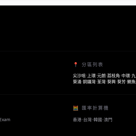
📍 分區列表
尖沙咀
•
上環
•
元朗
•
荔枝角
•
中環
•
九
葵涌
•
銅鑼灣
•
荃灣
•
葵興
•
葵芳
•
鰂魚
🧮 匯率計算機
•
•
•
Exam
香港
台灣
韓國
澳門