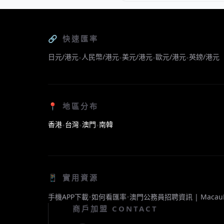
🔗 快速匯率
日元/港元
人民幣/港元
美元/港元
歐元/港元
英鎊/港元
•
•
•
•
📍 地區分布
香港
台灣
澳門
南韓
•
•
•
📱 實用資源
•
•
手機APP下載
如何看匯率
澳門公務員招聘資訊 | Macau
商戶加盟 CONTACT