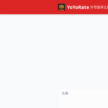
YoYoRate
外幣匯率比
名稱