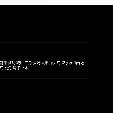
龍灣
•
紅磡
•
觀塘
•
旺角
•
大埔
•
大嶼山/東涌
•
深水埗
•
油麻地
•
涌
•
北角
•
灣仔
•
上水