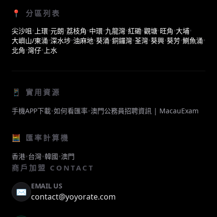
📍 分區列表
尖沙咀
•
上環
•
元朗
•
荔枝角
•
中環
•
九龍灣
•
紅磡
•
觀塘
•
旺角
•
大埔
•
大嶼山/東涌
•
深水埗
•
油麻地
•
葵涌
•
銅鑼灣
•
荃灣
•
葵興
•
葵芳
•
鰂魚涌
•
北角
•
灣仔
•
上水
📱 實用資源
•
•
手機APP下載
如何看匯率
澳門公務員招聘資訊 | MacauExam
🧮 匯率計算機
•
•
•
香港
台灣
韓國
澳門
商戶加盟 CONTACT
EMAIL US
✉️
contact@yoyorate.com