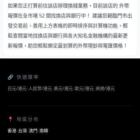
如果您正打算前往該店辦理換錢業務，目前該店的 外幣
報價在全市場 52 間找換店與銀行中
！ 建議您親臨門市出
發交易前，善用上方表格的即時排序與計算機功能，輕
鬆查閱當地找換店與銀行與各大知名金融機構的最新更
新報價，助您輕鬆鎖定最划算的外幣現鈔與電匯價格！
🔗 快速匯率
日元/港元
人民幣/港元
美元/港元
歐元/港元
英鎊/港元
•
•
•
•
📍 地區分布
香港
台灣
澳門
南韓
•
•
•