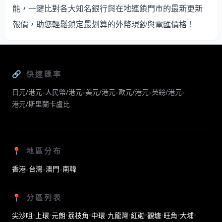
能，一鍵比對各大知名銀行與在地連鎖門市的最新更新
報價，助您輕鬆鎖定最划算的外幣現鈔與電匯價格！
🔗 快速匯率
日元/港元
人民幣/港元
美元/港元
歐元/港元
英鎊/港元
•
•
•
•
•
港元/斯里蘭卡盧比
📍 地區分布
香港
台灣
澳門
南韓
•
•
•
📍 分區列表
尖沙咀
•
上環
•
元朗
•
荔枝角
•
中環
•
九龍灣
•
紅磡
•
觀塘
•
旺角
•
大埔
•