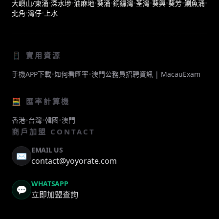
大嶼山/東涌
•
深水埗
•
油麻地
•
葵涌
•
銅鑼灣
•
荃灣
•
葵興
•
葵芳
•
鰂魚涌
•
北角
•
灣仔
•
上水
📱 實用資源
•
•
手機APP下載
如何看匯率
澳門公務員招聘資訊 | MacauExam
🧮 匯率計算機
•
•
•
香港
台灣
韓國
澳門
商戶加盟 CONTACT
EMAIL US
✉️
contact@yoyorate.com
WHATSAPP
💬
立即加盟查詢