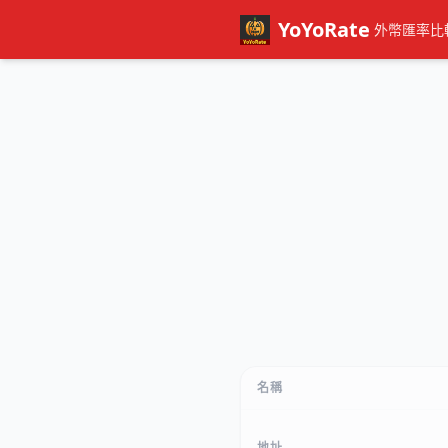
YoYoRate
外幣匯率比
名稱
地址