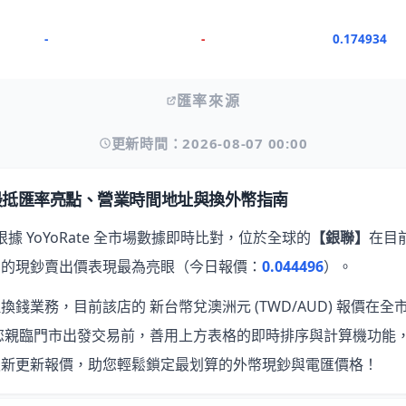
-
-
0.174934
匯率來源
更新時間：2026-08-07 00:00
最抵匯率亮點、營業時間地址與換外幣指南
根據 YoYoRate 全市場數據即時比對，位於全球的
【銀聯】
在目
的現鈔賣出價表現最為亮眼
（今日報價：
0.044496
）。
錢業務，目前該店的 新台幣兌澳洲元 (TWD/AUD) 報價在全市
您親臨門市出發交易前，善用上方表格的即時排序與計算機功能
最新更新報價，助您輕鬆鎖定最划算的外幣現鈔與電匯價格！