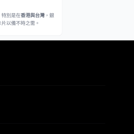
；特別是在
香港與台灣
，銀
卡片以備不時之需。