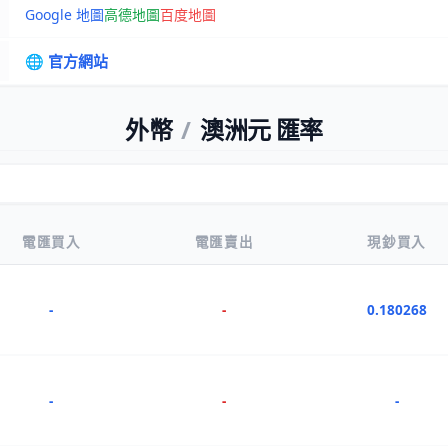
Google 地圖
高德地圖
百度地圖
🌐 官方網站
外幣
/
澳洲元 匯率
電匯買入
電匯賣出
現鈔買入
-
-
0.180268
-
-
-