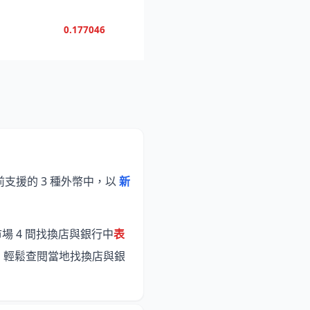
0.177046
前支援的 3 種外幣中，以
新
場 4 間找換店與銀行中
表
，輕鬆查閱當地找換店與銀