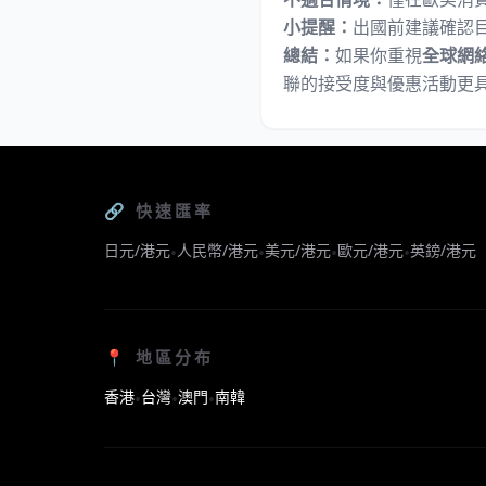
小提醒：
出國前建議確認目
總結：
如果你重視
全球網
聯的接受度與優惠活動更
🔗 快速匯率
日元/港元
人民幣/港元
美元/港元
歐元/港元
英鎊/港元
•
•
•
•
📍 地區分布
香港
台灣
澳門
南韓
•
•
•