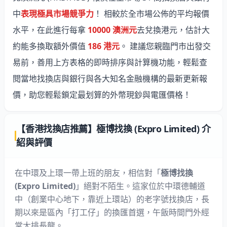
中
表現極具市場競爭力
！ 相較於全市場公佈的平均報價
水平，在此進行每拿
10000 澳洲元
去兌換港元，估計大
約能多換取額外價值
186 港元
。 建議您親臨門市出發交
易前，善用上方表格的即時排序與計算機功能，輕鬆查
閱當地找換店與銀行與各大知名金融機構的最新更新報
價，助您輕鬆鎖定最划算的外幣現鈔與電匯價格！
【香港找換店推薦】極博找換 (Expro Limited) 介
紹與評價
在中環及上環一帶上班的朋友，相信對「
極博找換
(Expro Limited)
」絕對不陌生。這家位於中環德輔道
中（創業中心地下，靠近上環站）的老字號找換店，長
期以來是區內「打工仔」的換匯首選，午飯時間門外經
常大排長龍。