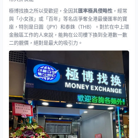
極博找換之所以受歡迎，全因其
匯率極具侵略性
，經常
與「
小女孩
」或「百年」等名店爭奪全港最優匯率的寶
座，特別是日圓（JPY）和泰銖（THB）。對於在中上環
金融區工作的人來說，能夠在公司樓下換到全港數一數
二的靚價，絕對是最大的吸引力。