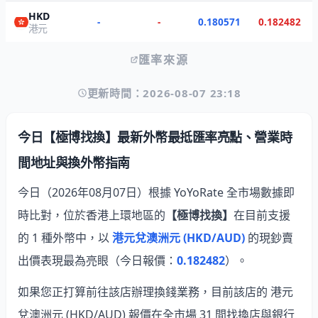
HKD
-
-
0.180571
0.182482
港元
匯率來源
更新時間：2026-08-07 23:18
今日【極博找換】最新外幣最抵匯率亮點、營業時
間地址與換外幣指南
今日（2026年08月07日）根據 YoYoRate 全市場數據即
時比對，位於香港上環地區的
【極博找換】
在目前支援
的 1 種外幣中，以
港元兌澳洲元 (HKD/AUD)
的現鈔賣
出價表現最為亮眼
（今日報價：
0.182482
）。
如果您正打算前往該店辦理換錢業務，目前該店的 港元
兌澳洲元 (HKD/AUD) 報價在全市場 31 間找換店與銀行