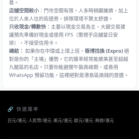
善。
店舖空間較小
：門市空間有限，人多時稍顯擁擠，加上
位於人來人往的街道旁，排隊環境不算太舒適。
只收現金/轉數快
：主要以現金交易為主，大額交易建
議預先準備好現金或使用 FPS（需視乎店舖當日安
排），不接受信用卡。
總結：
如果你在中環或上環上班，
極博找換 (Expro)
絕
對是你的「主場」優勢。它的匯率經常能媲美甚至超越
九龍區的名店。只要你能避開午飯高峰期，或善用
WhatsApp 預留功能，這裡絕對是港島區換錢的首選。
🔗 快速匯率
日元/港元
人民幣/港元
美元/港元
歐元/港元
英鎊/港元
•
•
•
•