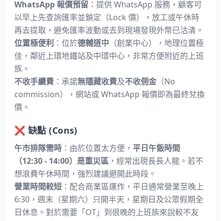
WhatsApp 報價預留
：提供 WhatsApp 服務，顧客可
以早上先查詢匯率並鎖定（Lock 價），放工或午休時
再去提取，避免匯率波動或去到現場發現外幣已沽清。
位置極便利
：位於
德輔道中
（創業中心），地理位置極
佳，鄰近上環地鐵站及中環中心，非常方便附近的上班
族。
不收手續費
：承諾
無隱藏收費
及
不收佣金
（No
commission），網站或 WhatsApp 報價即為最終兌換
價。
❌ 缺點 (Cons)
午市排隊需時
：由於位置太方便，
平日午飯時間
（12:30 - 14:00）是重災區
，經常出現長長人龍。若不
想浪費午休時間，強烈建議避開此時段。
營業時間較短
：配合商業區運作，平日通常營業至晚上
6:30，週末（星期六）只開半天，星期日及公眾假期全
日休息。對於需要「OT」到很晚的上班族來說較不友