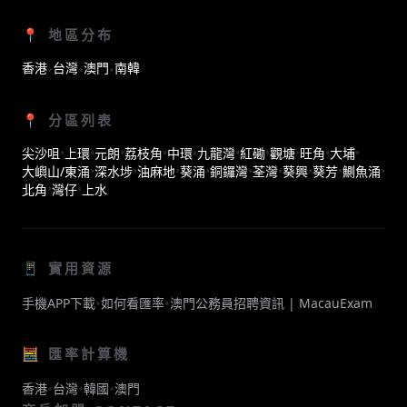
📍 地區分布
香港
台灣
澳門
南韓
•
•
•
📍 分區列表
尖沙咀
•
上環
•
元朗
•
荔枝角
•
中環
•
九龍灣
•
紅磡
•
觀塘
•
旺角
•
大埔
•
大嶼山/東涌
•
深水埗
•
油麻地
•
葵涌
•
銅鑼灣
•
荃灣
•
葵興
•
葵芳
•
鰂魚涌
•
北角
•
灣仔
•
上水
📱 實用資源
•
•
手機APP下載
如何看匯率
澳門公務員招聘資訊 | MacauExam
🧮 匯率計算機
•
•
•
香港
台灣
韓國
澳門