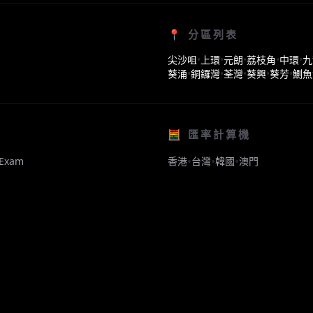
📍 分區列表
尖沙咀
•
上環
•
元朗
•
荔枝角
•
中環
•
九
葵涌
•
銅鑼灣
•
荃灣
•
葵興
•
葵芳
•
鰂魚
🧮 匯率計算機
•
•
•
Exam
香港
台灣
韓國
澳門