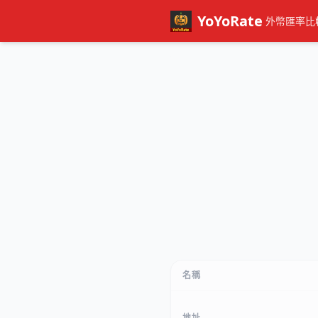
YoYoRate
外幣匯率比
名稱
地址