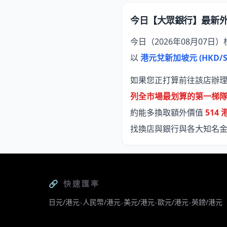
今日【大眾銀行】最新
今日（2026年08月07日）
以
港元兌新加坡元 (HKD/S
如果您正打算前往該店辦理換
列全市場最划算的第一梯
約能多換取額外價值
514 
找換店與銀行與各大知名
🔗 快速匯率
日元/港元
人民幣/港元
美元/港元
歐元/港元
英鎊/港元
•
•
•
•