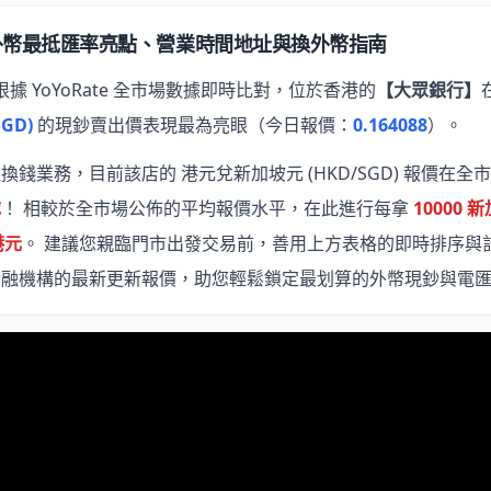
外幣最抵匯率亮點、營業時間地址與換外幣指南
根據 YoYoRate 全市場數據即時比對，位於香港的
【大眾銀行】
GD)
的現鈔賣出價表現最為亮眼
（今日報價：
0.164088
）。
錢業務，目前該店的 港元兌新加坡元 (HKD/SGD) 報價在全市
隊
！ 相較於全市場公佈的平均報價水平，在此進行每拿
10000 
港元
。 建議您親臨門市出發交易前，善用上方表格的即時排序與
金融機構的最新更新報價，助您輕鬆鎖定最划算的外幣現鈔與電