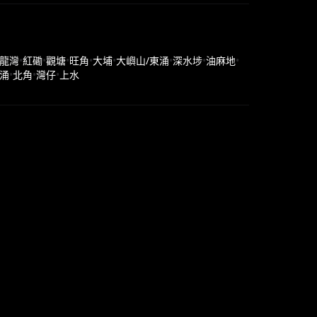
龍灣
•
紅磡
•
觀塘
•
旺角
•
大埔
•
大嶼山/東涌
•
深水埗
•
油麻地
•
涌
•
北角
•
灣仔
•
上水