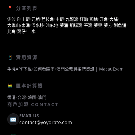
📍 分區列表
尖沙咀
•
上環
•
元朗
•
荔枝角
•
中環
•
九龍灣
•
紅磡
•
觀塘
•
旺角
•
大埔
•
大嶼山/東涌
•
深水埗
•
油麻地
•
葵涌
•
銅鑼灣
•
荃灣
•
葵興
•
葵芳
•
鰂魚涌
•
北角
•
灣仔
•
上水
📱 實用資源
•
•
手機APP下載
如何看匯率
澳門公務員招聘資訊 | MacauExam
🧮 匯率計算機
•
•
•
香港
台灣
韓國
澳門
商戶加盟 CONTACT
EMAIL US
✉️
contact@yoyorate.com