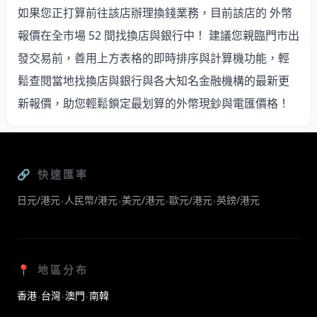
如果您正打算前往該店辦理換錢業務，目前該店的 外幣
報價在全市場 52 間找換店與銀行中
！ 建議您親臨門市出
發交易前，善用上方表格的即時排序與計算機功能，輕
鬆查閱當地找換店與銀行與各大知名金融機構的最新更
新報價，助您輕鬆鎖定最划算的外幣現鈔與電匯價格！
🔗 快速匯率
日元/港元
人民幣/港元
美元/港元
歐元/港元
英鎊/港元
•
•
•
•
📍 地區分布
香港
台灣
澳門
南韓
•
•
•