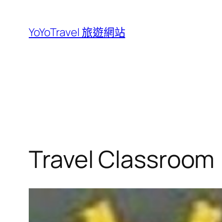
跳
至
YoYoTravel 旅遊網站
主
要
內
容
Travel Clas