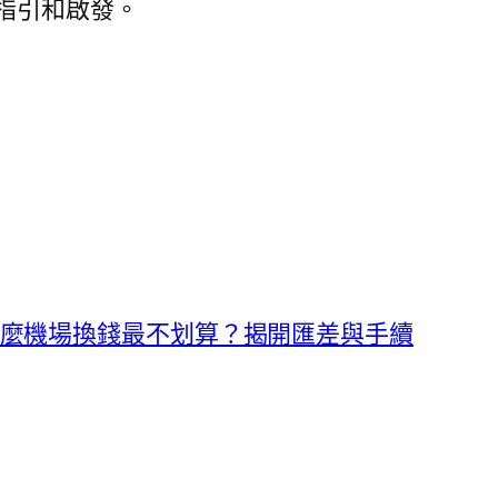
供指引和啟發。
麼機場換錢最不划算？揭開匯差與手續