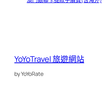
YoYoTravel 旅遊網站
by YoYoRate