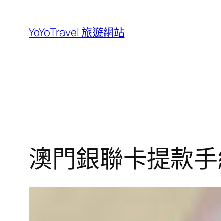
跳
至
YoYoTravel 旅遊網站
主
要
內
容
澳門銀聯卡提款手