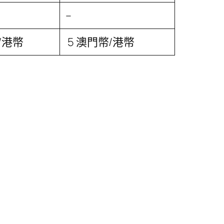
–
/港幣
5 澳門幣/港幣