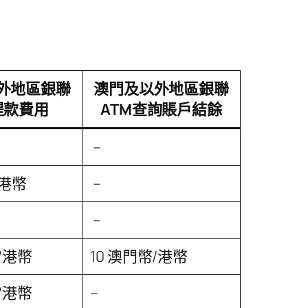
外地區銀聯
澳門及以外地區銀聯
提款費用
ATM查詢賬戶結餘
–
/港幣
–
–
/港幣
10 澳門幣/港幣
/港幣
–