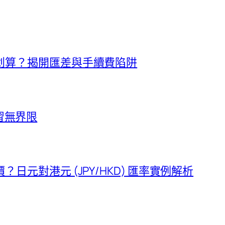
划算？揭開匯差與手續費陷阱
學習無界限
元對港元 (JPY/HKD) 匯率實例解析