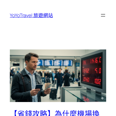
跳
至
YoYoTravel 旅遊網站
主
要
內
容
【省錢攻略】為什麼機場換