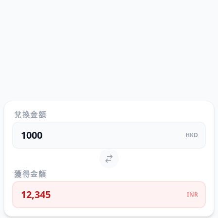
兌換金額
HKD
獲得金額
12,345
INR