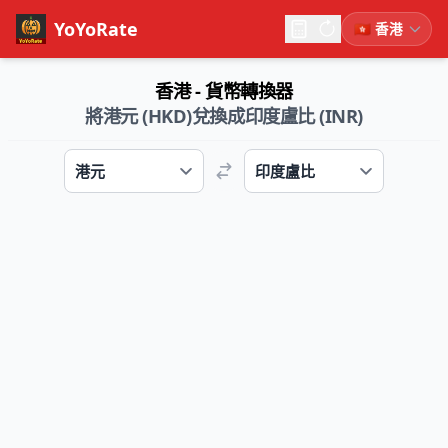
YoYoRate
香港 - 貨幣轉換器
將港元 (HKD)兌換成印度盧比 (INR)