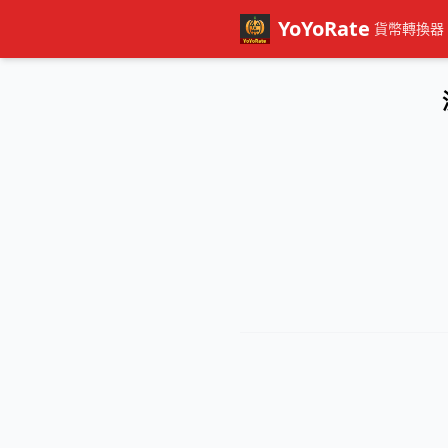
YoYoRate
貨幣轉換器